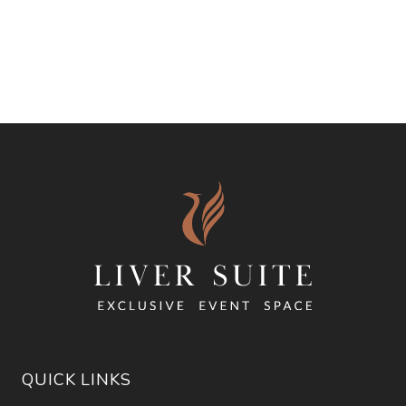
QUICK LINKS