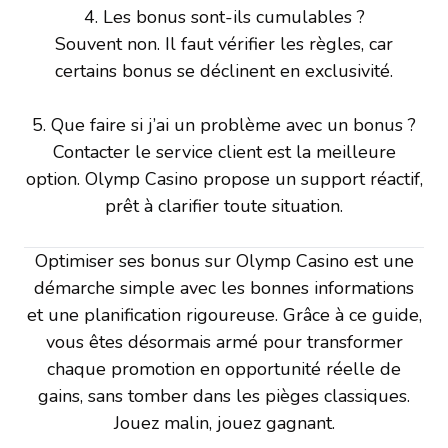
4. Les bonus sont-ils cumulables ?
Souvent non. Il faut vérifier les règles, car
certains bonus se déclinent en exclusivité.
5. Que faire si j’ai un problème avec un bonus ?
Contacter le service client est la meilleure
option. Olymp Casino propose un support réactif,
prêt à clarifier toute situation.
Optimiser ses bonus sur Olymp Casino est une
démarche simple avec les bonnes informations
et une planification rigoureuse. Grâce à ce guide,
vous êtes désormais armé pour transformer
chaque promotion en opportunité réelle de
gains, sans tomber dans les pièges classiques.
Jouez malin, jouez gagnant.